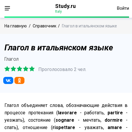
Study.ru
Войти
Italy
На главную
/
Справочник
/
Глагол в итальянском языке
Глагол в итальянском языке
Глагол
Проголосовало 2 чел.
Глагол объединяет слова, обозначающие действия в
процессе протекания (
lavorare
- работать,
partire
-
уезжать), состояние (
sognare
- мечтать,
dormire
-
спать), отношение (
rispettare
- уважать,
amare
-