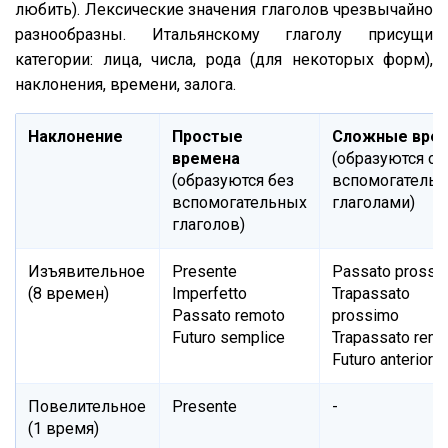
любить). Лексические значения глаголов чрезвычайно
разнообразны. Итальянскому глаголу присущи
категории: лица, числа, рода (для некоторых форм),
наклонения, времени, залога.
Наклонение
Простые
Сложные вре
времена
(образуются с
(образуются без
вспомогатель
вспомогательных
глаголами)
глаголов)
Изъявительное
Presente
Passato prossi
(8 времен)
Imperfetto
Trapassato
Passato remoto
prossimo
Futuro semplice
Trapassato rem
Futuro anteriore
Повелительное
Presente
-
(1 время)