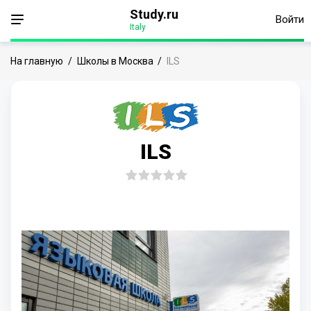
Study.ru
Войти
Italy
На главную
/
Школы в Москва
/
ILS
ILS