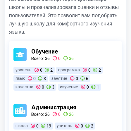
школы и проанализировала оценки и отзывы
пользователей. Это позволит вам подобрать
лучшую школу для комфортного изучения
языка.
Обучение
Всего: 36
0
36
уровень
0
2
программа
0
2
язык
0
3
занятие
0
6
качество
0
3
изучение
0
1
образование
0
1
обучение
0
2
преподаватель
0
5
педагог
0
1
Администрация
учебник
0
1
ребенок
0
4
Всего: 26
0
26
подход
0
2
материал
0
1
школа
0
19
учитель
0
2
носитель
0
1
подача
0
1