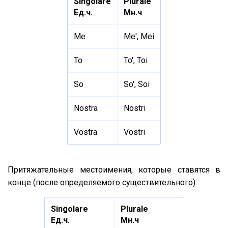
Singolare
Plurale
Ед.ч.
Мн.ч
Me
Me', Mei
To
To', Toi
So
So', Soi
Nostra
Nostri
Vostra
Vostri
Притяжательные местоимения, которые ставятся в
конце (после определяемого существительного):
Singolare
Plurale
Ед.ч.
Мн.ч