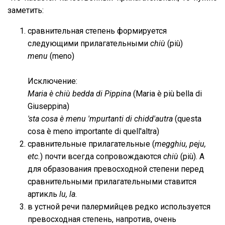
заметить:
сравнительная степень формируется
следующими прилагательными
chiù
(più)
menu
(meno)
Исключение:
Maria è chiù bedda di Pippina
(Maria è più bella di
Giuseppina)
'sta cosa è menu 'mpurtanti di chidd'autra
(questa
cosa è meno importante di quell'altra)
сравнительные прилагательные (
megghiu, peju,
etc.
) почти всегда сопровождаются
chiù
(più). А
для образования превосходной степени перед
сравнительными прилагательными ставится
артикль
lu, la.
в устной речи палермийцев редко используется
превосходная степень, напротив, очень